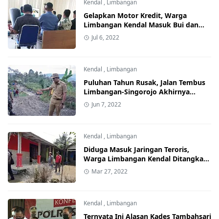
Kendal
,
Limbangan
Gelapkan Motor Kredit, Warga
Limbangan Kendal Masuk Bui dan
Denda 20 Juta
Jul 6, 2022
Kendal
,
Limbangan
Puluhan Tahun Rusak, Jalan Tembus
Limbangan-Singorojo Akhirnya
Diperbaiki
Jun 7, 2022
Kendal
,
Limbangan
Diduga Masuk Jaringan Teroris,
Warga Limbangan Kendal Ditangkap
Densus 88
Mar 27, 2022
Kendal
,
Limbangan
Ternyata Ini Alasan Kades Tambahsari