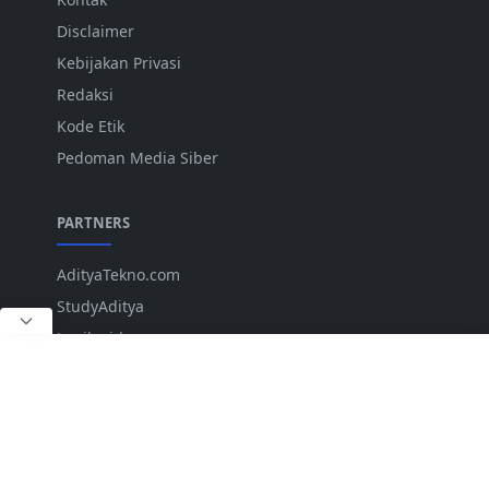
Disclaimer
Kebijakan Privasi
Redaksi
Kode Etik
Pedoman Media Siber
PARTNERS
AdityaTekno.com
StudyAditya
Lepiku.id
ANK
IKUTI KAMI