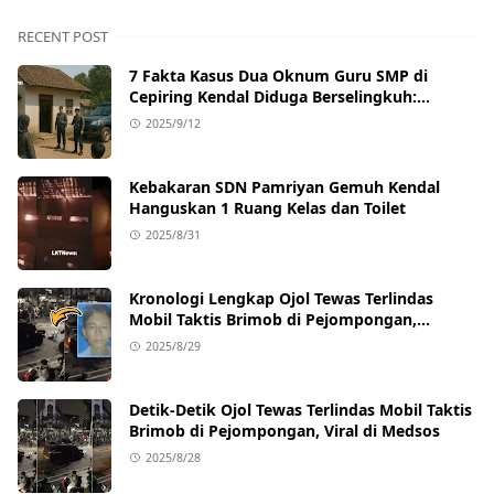
RECENT POST
7 Fakta Kasus Dua Oknum Guru SMP di
Cepiring Kendal Diduga Berselingkuh:
Kronologi, Pengakuan, hingga Sanksi
2025/9/12
Kebakaran SDN Pamriyan Gemuh Kendal
Hanguskan 1 Ruang Kelas dan Toilet
2025/8/31
Kronologi Lengkap Ojol Tewas Terlindas
Mobil Taktis Brimob di Pejompongan,
Ternyata Sedang Antar Orderan
2025/8/29
Detik-Detik Ojol Tewas Terlindas Mobil Taktis
Brimob di Pejompongan, Viral di Medsos
2025/8/28