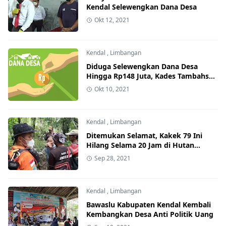
Kendal Selewengkan Dana Desa
Okt 12, 2021
Kendal
,
Limbangan
Diduga Selewengkan Dana Desa
Hingga Rp148 Juta, Kades Tambahsari
Kendal Diamankan Polisi
Okt 10, 2021
Kendal
,
Limbangan
Ditemukan Selamat, Kakek 79 Ini
Hilang Selama 20 Jam di Hutan
Limbangan Kendal
Sep 28, 2021
Kendal
,
Limbangan
Bawaslu Kabupaten Kendal Kembali
Kembangkan Desa Anti Politik Uang