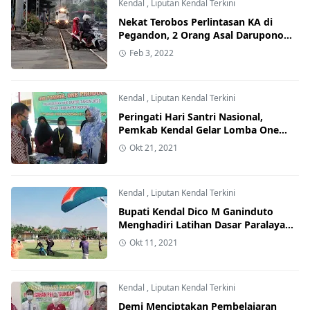
Kendal
,
Liputan Kendal Terkini
Nekat Terobos Perlintasan KA di
Pegandon, 2 Orang Asal Darupono
dan Dempelrejo Ini Tewas Seketika
Feb 3, 2022
Kendal
,
Liputan Kendal Terkini
Peringati Hari Santri Nasional,
Pemkab Kendal Gelar Lomba One
Pondok One Product
Okt 21, 2021
Kendal
,
Liputan Kendal Terkini
Bupati Kendal Dico M Ganinduto
Menghadiri Latihan Dasar Paralayang
di Gubugsari Pegandon
Okt 11, 2021
Kendal
,
Liputan Kendal Terkini
Demi Menciptakan Pembelajaran