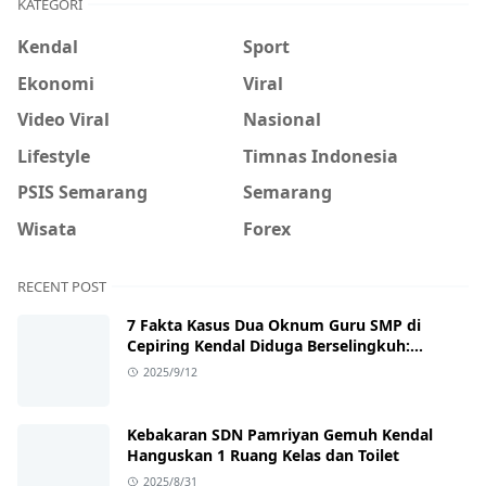
KATEGORI
Kendal
Sport
Ekonomi
Viral
Video Viral
Nasional
Lifestyle
Timnas Indonesia
PSIS Semarang
Semarang
Wisata
Forex
RECENT POST
7 Fakta Kasus Dua Oknum Guru SMP di
Cepiring Kendal Diduga Berselingkuh:
Kronologi, Pengakuan, hingga Sanksi
2025/9/12
Kebakaran SDN Pamriyan Gemuh Kendal
Hanguskan 1 Ruang Kelas dan Toilet
2025/8/31