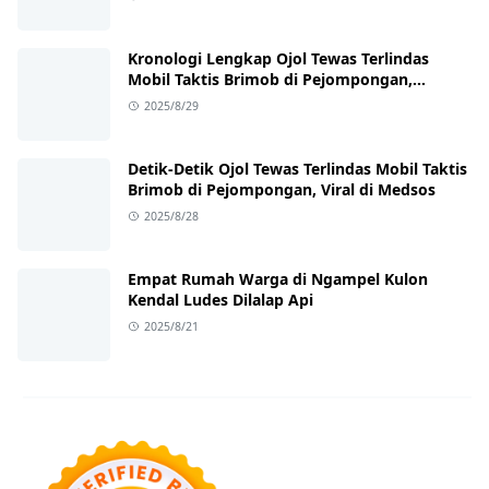
Kronologi Lengkap Ojol Tewas Terlindas
Mobil Taktis Brimob di Pejompongan,
Ternyata Sedang Antar Orderan
2025/8/29
Detik-Detik Ojol Tewas Terlindas Mobil Taktis
Brimob di Pejompongan, Viral di Medsos
2025/8/28
Empat Rumah Warga di Ngampel Kulon
Kendal Ludes Dilalap Api
2025/8/21