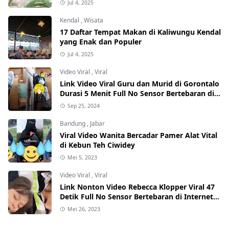
Jul 4, 2025
Kendal
,
Wisata
17 Daftar Tempat Makan di Kaliwungu Kendal
yang Enak dan Populer
Jul 4, 2025
Video Viral
,
Viral
Link Video Viral Guru dan Murid di Gorontalo
Durasi 5 Menit Full No Sensor Bertebaran di
Internet, Hati-Hati Phising!
Sep 25, 2024
Bandung
,
Jabar
Viral Video Wanita Bercadar Pamer Alat Vital
di Kebun Teh Ciwidey
Mei 5, 2023
Video Viral
,
Viral
Link Nonton Video Rebecca Klopper Viral 47
Detik Full No Sensor Bertebaran di Internet,
Hati-Hati Phising!
Mei 26, 2023