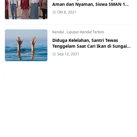
Aman dan Nyaman, Siswa SMAN 1
Pegandon Kendal Diajak jadi Pelajar
Okt 8, 2021
Bebas Bullying
Kendal
,
Liputan Kendal Terkini
Diduga Kelelahan, Santri Tewas
Tenggelam Saat Cari Ikan di Sungai
Bodri Kendal
Sep 12, 2021
Next