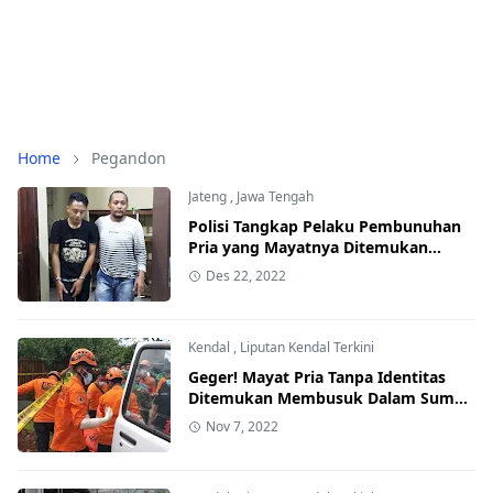
Home
Pegandon
Jateng
,
Jawa Tengah
Polisi Tangkap Pelaku Pembunuhan
Pria yang Mayatnya Ditemukan
dalam Sumur di Pegandon Kendal
Des 22, 2022
Kendal
,
Liputan Kendal Terkini
Geger! Mayat Pria Tanpa Identitas
Ditemukan Membusuk Dalam Sumur
di Pegandon Kendal
Nov 7, 2022