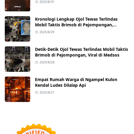
2025/8/31
Kronologi Lengkap Ojol Tewas Terlindas
Mobil Taktis Brimob di Pejompongan,
Ternyata Sedang Antar Orderan
2025/8/29
Detik-Detik Ojol Tewas Terlindas Mobil Taktis
Brimob di Pejompongan, Viral di Medsos
2025/8/28
Empat Rumah Warga di Ngampel Kulon
Kendal Ludes Dilalap Api
2025/8/21