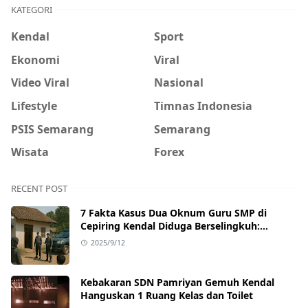
KATEGORI
Kendal
Sport
Ekonomi
Viral
Video Viral
Nasional
Lifestyle
Timnas Indonesia
PSIS Semarang
Semarang
Wisata
Forex
RECENT POST
7 Fakta Kasus Dua Oknum Guru SMP di
Cepiring Kendal Diduga Berselingkuh:
Kronologi, Pengakuan, hingga Sanksi
2025/9/12
Kebakaran SDN Pamriyan Gemuh Kendal
Hanguskan 1 Ruang Kelas dan Toilet