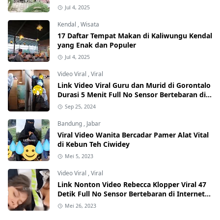
Jul 4, 2025
Kendal
,
Wisata
17 Daftar Tempat Makan di Kaliwungu Kendal
yang Enak dan Populer
Jul 4, 2025
Video Viral
,
Viral
Link Video Viral Guru dan Murid di Gorontalo
Durasi 5 Menit Full No Sensor Bertebaran di
Internet, Hati-Hati Phising!
Sep 25, 2024
Bandung
,
Jabar
Viral Video Wanita Bercadar Pamer Alat Vital
di Kebun Teh Ciwidey
Mei 5, 2023
Video Viral
,
Viral
Link Nonton Video Rebecca Klopper Viral 47
Detik Full No Sensor Bertebaran di Internet,
Hati-Hati Phising!
Mei 26, 2023