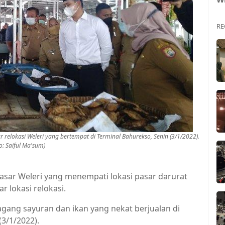
RE
 relokasi Weleri yang bertempat di Terminal Bahurekso, Senin (3/1/2022).
o: Saiful Ma'sum)
sar Weleri yang menempati lokasi pasar darurat
 lokasi relokasi.
gang sayuran dan ikan yang nekat berjualan di
3/1/2022).