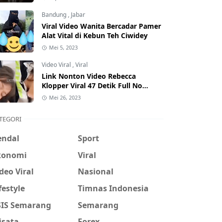
Hati-Hati Phising!
Bandung
,
Jabar
Viral Video Wanita Bercadar Pamer
Alat Vital di Kebun Teh Ciwidey
Mei 5, 2023
Video Viral
,
Viral
Link Nonton Video Rebecca
Klopper Viral 47 Detik Full No
Sensor Bertebaran di Internet,
Mei 26, 2023
Hati-Hati Phising!
TEGORI
endal
Sport
konomi
Viral
deo Viral
Nasional
festyle
Timnas Indonesia
SIS Semarang
Semarang
isata
Forex