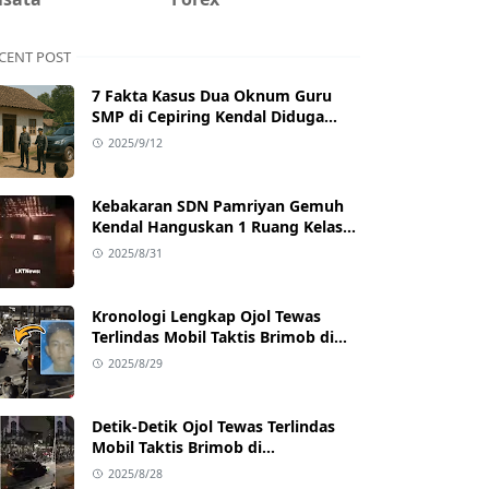
CENT POST
7 Fakta Kasus Dua Oknum Guru
SMP di Cepiring Kendal Diduga
Berselingkuh: Kronologi,
2025/9/12
Pengakuan, hingga Sanksi
Kebakaran SDN Pamriyan Gemuh
Kendal Hanguskan 1 Ruang Kelas
dan Toilet
2025/8/31
Kronologi Lengkap Ojol Tewas
Terlindas Mobil Taktis Brimob di
Pejompongan, Ternyata Sedang
2025/8/29
Antar Orderan
Detik-Detik Ojol Tewas Terlindas
Mobil Taktis Brimob di
Pejompongan, Viral di Medsos
2025/8/28