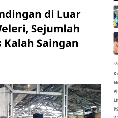
ndingan di Luar
eleri, Sejumlah
 Kalah Saingan
KA
K
E
Vi
Li
P
W