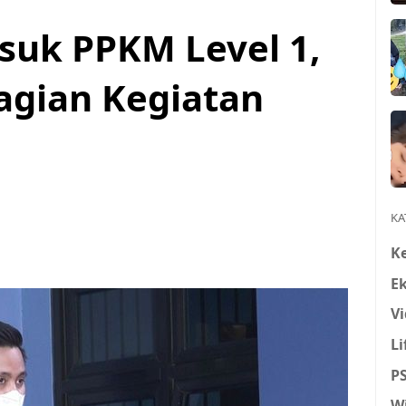
suk PPKM Level 1,
bagian Kegiatan
KA
K
E
Vi
Li
P
W