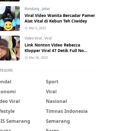
Hati-Hati Phising!
Bandung
,
Jabar
Viral Video Wanita Bercadar Pamer
Alat Vital di Kebun Teh Ciwidey
Mei 5, 2023
Video Viral
,
Viral
Link Nonton Video Rebecca
Klopper Viral 47 Detik Full No
Sensor Bertebaran di Internet,
Mei 26, 2023
Hati-Hati Phising!
TEGORI
endal
Sport
konomi
Viral
deo Viral
Nasional
festyle
Timnas Indonesia
SIS Semarang
Semarang
isata
Forex