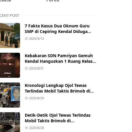
CENT POST
7 Fakta Kasus Dua Oknum Guru
SMP di Cepiring Kendal Diduga
Berselingkuh: Kronologi,
2025/9/12
Pengakuan, hingga Sanksi
Kebakaran SDN Pamriyan Gemuh
Kendal Hanguskan 1 Ruang Kelas
dan Toilet
2025/8/31
Kronologi Lengkap Ojol Tewas
Terlindas Mobil Taktis Brimob di
Pejompongan, Ternyata Sedang
2025/8/29
Antar Orderan
Detik-Detik Ojol Tewas Terlindas
Mobil Taktis Brimob di
Pejompongan, Viral di Medsos
2025/8/28