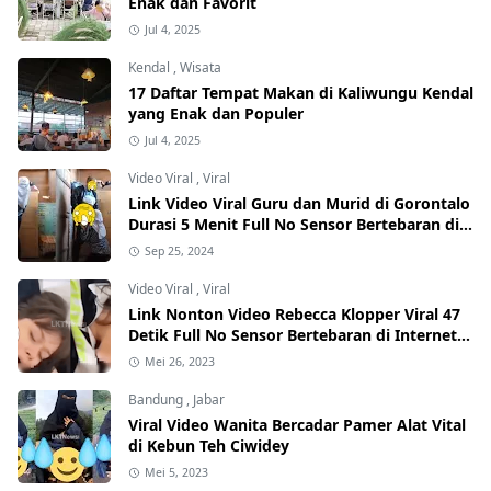
Enak dan Favorit
Jul 4, 2025
Kendal
,
Wisata
17 Daftar Tempat Makan di Kaliwungu Kendal
yang Enak dan Populer
Jul 4, 2025
Video Viral
,
Viral
Link Video Viral Guru dan Murid di Gorontalo
Durasi 5 Menit Full No Sensor Bertebaran di
Internet, Hati-Hati Phising!
Sep 25, 2024
Video Viral
,
Viral
Link Nonton Video Rebecca Klopper Viral 47
Detik Full No Sensor Bertebaran di Internet,
Hati-Hati Phising!
Mei 26, 2023
Bandung
,
Jabar
Viral Video Wanita Bercadar Pamer Alat Vital
di Kebun Teh Ciwidey
Mei 5, 2023