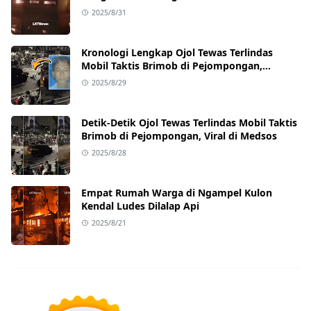
2025/8/31
Kronologi Lengkap Ojol Tewas Terlindas
Mobil Taktis Brimob di Pejompongan,
Ternyata Sedang Antar Orderan
2025/8/29
Detik-Detik Ojol Tewas Terlindas Mobil Taktis
Brimob di Pejompongan, Viral di Medsos
2025/8/28
Empat Rumah Warga di Ngampel Kulon
Kendal Ludes Dilalap Api
2025/8/21