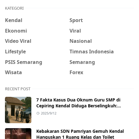
KATEGORI
Kendal
Sport
Ekonomi
Viral
Video Viral
Nasional
Lifestyle
Timnas Indonesia
PSIS Semarang
Semarang
Wisata
Forex
RECENT POST
7 Fakta Kasus Dua Oknum Guru SMP di
Cepiring Kendal Diduga Berselingkuh:
Kronologi, Pengakuan, hingga Sanksi
2025/9/12
Kebakaran SDN Pamriyan Gemuh Kendal
Hanguskan 1 Ruang Kelas dan Toilet