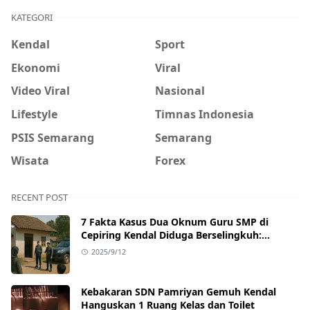
KATEGORI
Kendal
Sport
Ekonomi
Viral
Video Viral
Nasional
Lifestyle
Timnas Indonesia
PSIS Semarang
Semarang
Wisata
Forex
RECENT POST
7 Fakta Kasus Dua Oknum Guru SMP di
Cepiring Kendal Diduga Berselingkuh:
Kronologi, Pengakuan, hingga Sanksi
2025/9/12
Kebakaran SDN Pamriyan Gemuh Kendal
Hanguskan 1 Ruang Kelas dan Toilet