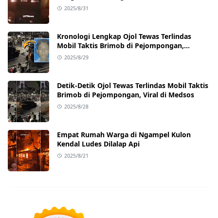
2025/8/31
Kronologi Lengkap Ojol Tewas Terlindas
Mobil Taktis Brimob di Pejompongan,
Ternyata Sedang Antar Orderan
2025/8/29
Detik-Detik Ojol Tewas Terlindas Mobil Taktis
Brimob di Pejompongan, Viral di Medsos
2025/8/28
Empat Rumah Warga di Ngampel Kulon
Kendal Ludes Dilalap Api
2025/8/21