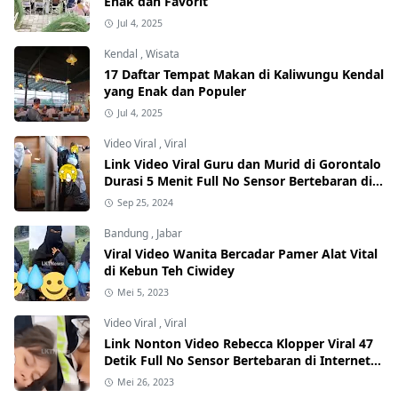
Enak dan Favorit
Jul 4, 2025
Kendal
,
Wisata
17 Daftar Tempat Makan di Kaliwungu Kendal
yang Enak dan Populer
Jul 4, 2025
Video Viral
,
Viral
Link Video Viral Guru dan Murid di Gorontalo
Durasi 5 Menit Full No Sensor Bertebaran di
Internet, Hati-Hati Phising!
Sep 25, 2024
Bandung
,
Jabar
Viral Video Wanita Bercadar Pamer Alat Vital
di Kebun Teh Ciwidey
Mei 5, 2023
Video Viral
,
Viral
Link Nonton Video Rebecca Klopper Viral 47
Detik Full No Sensor Bertebaran di Internet,
Hati-Hati Phising!
Mei 26, 2023