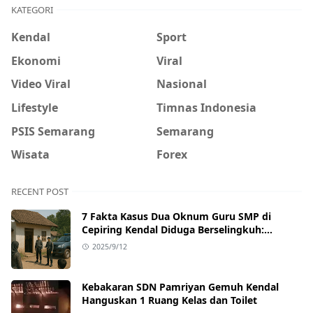
KATEGORI
Kendal
Sport
Ekonomi
Viral
Video Viral
Nasional
Lifestyle
Timnas Indonesia
PSIS Semarang
Semarang
Wisata
Forex
RECENT POST
7 Fakta Kasus Dua Oknum Guru SMP di
Cepiring Kendal Diduga Berselingkuh:
Kronologi, Pengakuan, hingga Sanksi
2025/9/12
Kebakaran SDN Pamriyan Gemuh Kendal
Hanguskan 1 Ruang Kelas dan Toilet