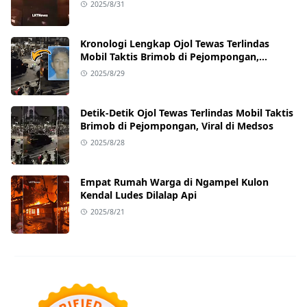
2025/8/31
Kronologi Lengkap Ojol Tewas Terlindas
Mobil Taktis Brimob di Pejompongan,
Ternyata Sedang Antar Orderan
2025/8/29
Detik-Detik Ojol Tewas Terlindas Mobil Taktis
Brimob di Pejompongan, Viral di Medsos
2025/8/28
Empat Rumah Warga di Ngampel Kulon
Kendal Ludes Dilalap Api
2025/8/21