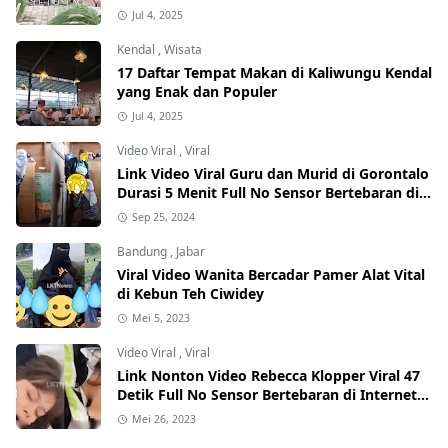
Jul 4, 2025
Kendal
,
Wisata
17 Daftar Tempat Makan di Kaliwungu Kendal
yang Enak dan Populer
Jul 4, 2025
Video Viral
,
Viral
Link Video Viral Guru dan Murid di Gorontalo
Durasi 5 Menit Full No Sensor Bertebaran di
Internet, Hati-Hati Phising!
Sep 25, 2024
Bandung
,
Jabar
Viral Video Wanita Bercadar Pamer Alat Vital
di Kebun Teh Ciwidey
Mei 5, 2023
Video Viral
,
Viral
Link Nonton Video Rebecca Klopper Viral 47
Detik Full No Sensor Bertebaran di Internet,
Hati-Hati Phising!
Mei 26, 2023