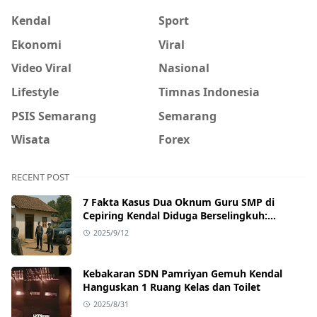
Kendal
Sport
Ekonomi
Viral
Video Viral
Nasional
Lifestyle
Timnas Indonesia
PSIS Semarang
Semarang
Wisata
Forex
RECENT POST
7 Fakta Kasus Dua Oknum Guru SMP di
Cepiring Kendal Diduga Berselingkuh:
Kronologi, Pengakuan, hingga Sanksi
2025/9/12
Kebakaran SDN Pamriyan Gemuh Kendal
Hanguskan 1 Ruang Kelas dan Toilet
2025/8/31