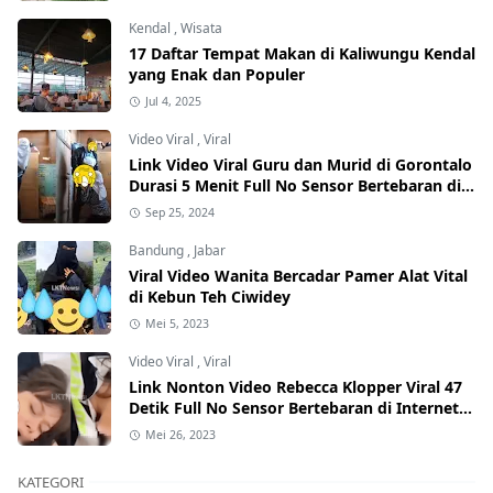
Kendal
,
Wisata
17 Daftar Tempat Makan di Kaliwungu Kendal
yang Enak dan Populer
Jul 4, 2025
Video Viral
,
Viral
Link Video Viral Guru dan Murid di Gorontalo
Durasi 5 Menit Full No Sensor Bertebaran di
Internet, Hati-Hati Phising!
Sep 25, 2024
Bandung
,
Jabar
Viral Video Wanita Bercadar Pamer Alat Vital
di Kebun Teh Ciwidey
Mei 5, 2023
Video Viral
,
Viral
Link Nonton Video Rebecca Klopper Viral 47
Detik Full No Sensor Bertebaran di Internet,
Hati-Hati Phising!
Mei 26, 2023
KATEGORI