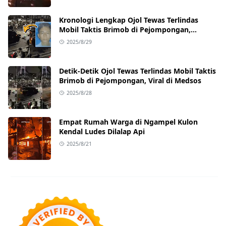
Kronologi Lengkap Ojol Tewas Terlindas
Mobil Taktis Brimob di Pejompongan,
Ternyata Sedang Antar Orderan
2025/8/29
Detik-Detik Ojol Tewas Terlindas Mobil Taktis
Brimob di Pejompongan, Viral di Medsos
2025/8/28
Empat Rumah Warga di Ngampel Kulon
Kendal Ludes Dilalap Api
2025/8/21