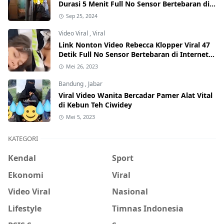
Durasi 5 Menit Full No Sensor Bertebaran di
Internet, Hati-Hati Phising!
Sep 25, 2024
Video Viral
,
Viral
Link Nonton Video Rebecca Klopper Viral 47
Detik Full No Sensor Bertebaran di Internet,
Hati-Hati Phising!
Mei 26, 2023
Bandung
,
Jabar
Viral Video Wanita Bercadar Pamer Alat Vital
di Kebun Teh Ciwidey
Mei 5, 2023
KATEGORI
Kendal
Sport
Ekonomi
Viral
Video Viral
Nasional
Lifestyle
Timnas Indonesia