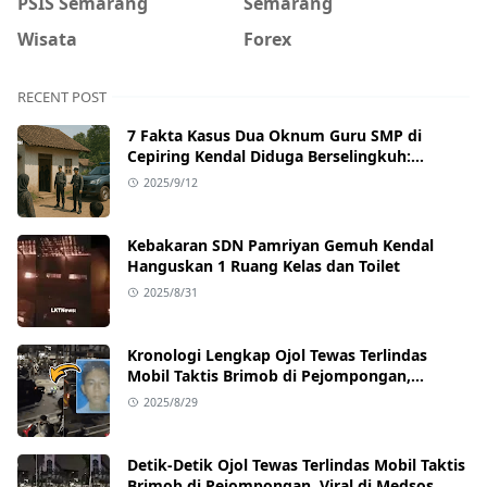
PSIS Semarang
Semarang
Wisata
Forex
RECENT POST
7 Fakta Kasus Dua Oknum Guru SMP di
Cepiring Kendal Diduga Berselingkuh:
Kronologi, Pengakuan, hingga Sanksi
2025/9/12
Kebakaran SDN Pamriyan Gemuh Kendal
Hanguskan 1 Ruang Kelas dan Toilet
2025/8/31
Kronologi Lengkap Ojol Tewas Terlindas
Mobil Taktis Brimob di Pejompongan,
Ternyata Sedang Antar Orderan
2025/8/29
Detik-Detik Ojol Tewas Terlindas Mobil Taktis
Brimob di Pejompongan, Viral di Medsos