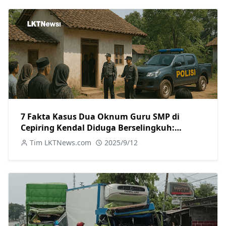
7 Fakta Kasus Dua Oknum Guru SMP di
Cepiring Kendal Diduga Berselingkuh:
Kronologi, Pengakuan, hingga Sanksi
Tim LKTNews.com
2025/9/12