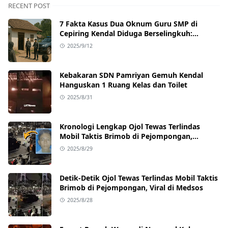
RECENT POST
7 Fakta Kasus Dua Oknum Guru SMP di
Cepiring Kendal Diduga Berselingkuh:
Kronologi, Pengakuan, hingga Sanksi
2025/9/12
Kebakaran SDN Pamriyan Gemuh Kendal
Hanguskan 1 Ruang Kelas dan Toilet
2025/8/31
Kronologi Lengkap Ojol Tewas Terlindas
Mobil Taktis Brimob di Pejompongan,
Ternyata Sedang Antar Orderan
2025/8/29
Detik-Detik Ojol Tewas Terlindas Mobil Taktis
Brimob di Pejompongan, Viral di Medsos
2025/8/28