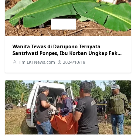
Wanita Tewas di Darupono Ternyata
Santriwati Ponpes, Ibu Korban Ungkap Fakta
Baru tentang Motif Pelaku
Tim LKTNews.com
2024/10/18