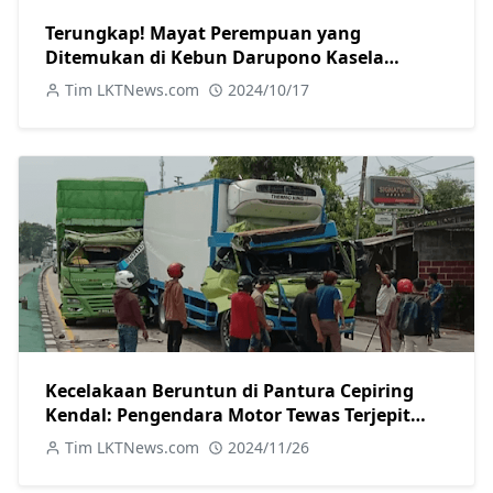
Terungkap! Mayat Perempuan yang
Ditemukan di Kebun Darupono Kasela
Ternyata Warga Brangsong
Tim LKTNews.com
2024/10/17
Kecelakaan Beruntun di Pantura Cepiring
Kendal: Pengendara Motor Tewas Terjepit
Truk
Tim LKTNews.com
2024/11/26