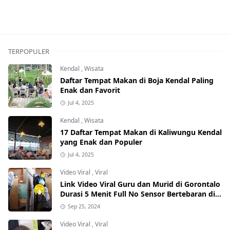
TERPOPULER
Kendal
,
Wisata
Daftar Tempat Makan di Boja Kendal Paling
Enak dan Favorit
Jul 4, 2025
Kendal
,
Wisata
17 Daftar Tempat Makan di Kaliwungu Kendal
yang Enak dan Populer
Jul 4, 2025
Video Viral
,
Viral
Link Video Viral Guru dan Murid di Gorontalo
Durasi 5 Menit Full No Sensor Bertebaran di
Internet, Hati-Hati Phising!
Sep 25, 2024
Video Viral
,
Viral