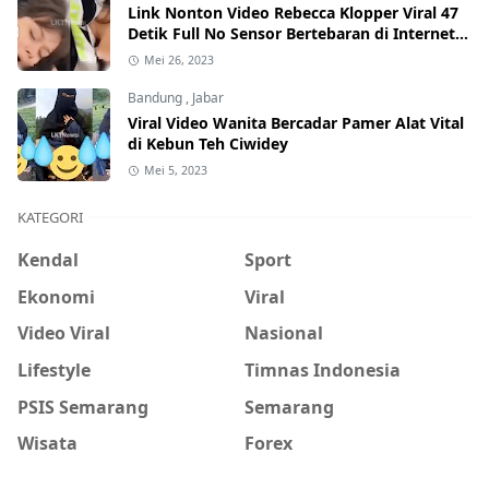
Link Nonton Video Rebecca Klopper Viral 47
Detik Full No Sensor Bertebaran di Internet,
Hati-Hati Phising!
Mei 26, 2023
Bandung
,
Jabar
Viral Video Wanita Bercadar Pamer Alat Vital
di Kebun Teh Ciwidey
Mei 5, 2023
KATEGORI
Kendal
Sport
Ekonomi
Viral
Video Viral
Nasional
Lifestyle
Timnas Indonesia
PSIS Semarang
Semarang
Wisata
Forex