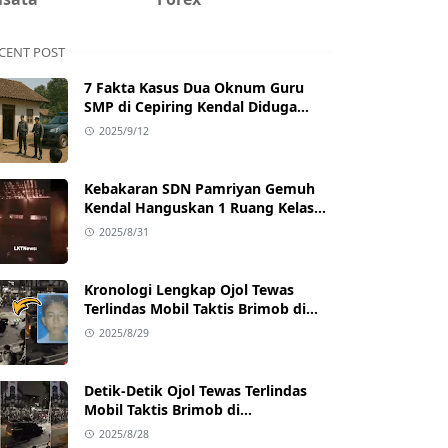
CENT POST
7 Fakta Kasus Dua Oknum Guru
SMP di Cepiring Kendal Diduga
Berselingkuh: Kronologi,
2025/9/12
Pengakuan, hingga Sanksi
Kebakaran SDN Pamriyan Gemuh
Kendal Hanguskan 1 Ruang Kelas
dan Toilet
2025/8/31
Kronologi Lengkap Ojol Tewas
Terlindas Mobil Taktis Brimob di
Pejompongan, Ternyata Sedang
2025/8/29
Antar Orderan
Detik-Detik Ojol Tewas Terlindas
Mobil Taktis Brimob di
Pejompongan, Viral di Medsos
2025/8/28