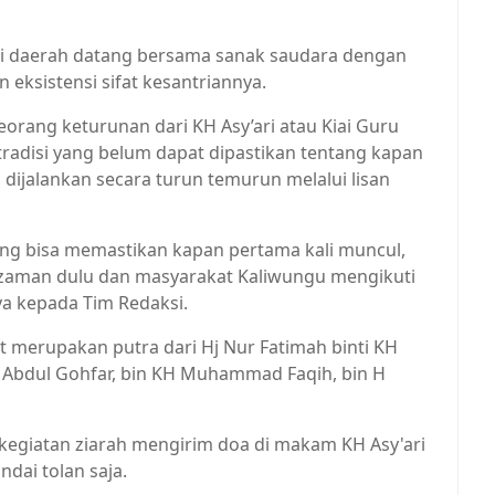
gai daerah datang bersama sanak saudara dengan
eksistensi sifat kesantriannya.
ang keturunan dari KH Asy’ari atau Kiai Guru
radisi yang belum dapat dipastikan tentang kapan
dijalankan secara turun temurun melalui lisan
yang bisa memastikan kapan pertama kali muncul,
k zaman dulu dan masyarakat Kaliwungu mengikuti
ya kepada Tim Redaksi.
 merupakan putra dari Hj Nur Fatimah binti KH
H Abdul Gohfar, bin KH Muhammad Faqih, bin H
kegiatan ziarah mengirim doa di makam KH Asy'ari
ndai tolan saja.