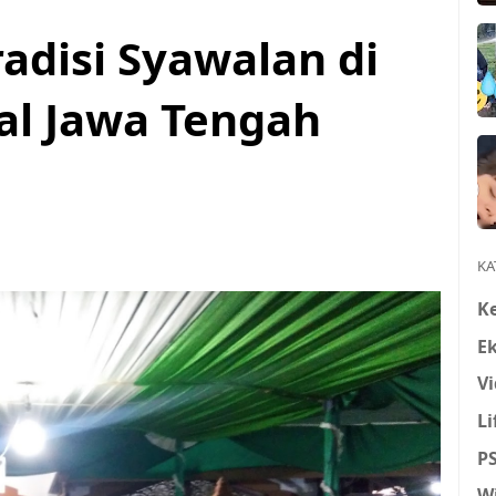
radisi Syawalan di
al Jawa Tengah
KA
K
E
Vi
Li
P
W