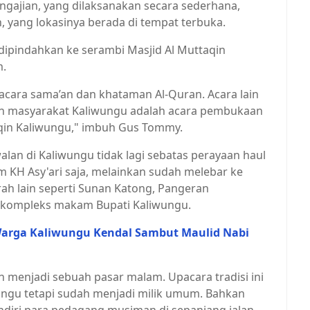
ngajian, yang dilaksanakan secara sederhana,
yang lokasinya berada di tempat terbuka.
ipindahkan ke serambi Masjid Al Muttaqin
m.
a acara sama’an dan khataman Al-Quran. Acara lain
an masyarakat Kaliwungu adalah acara pembukaan
aqin Kaliwungu," imbuh Gus Tommy.
an di Kaliwungu tidak lagi sebatas perayaan haul
m KH Asy'ari saja, melainkan sudah melebar ke
arah lain seperti Sunan Katong, Pangeran
 kompleks makam Bupati Kaliwungu.
 Warga Kaliwungu Kendal Sambut Maulid Nabi
h menjadi sebuah pasar malam. Upacara tradisi ini
wungu tetapi sudah menjadi milik umum. Bahkan