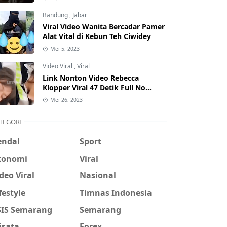
Hati-Hati Phising!
Bandung
,
Jabar
Viral Video Wanita Bercadar Pamer
Alat Vital di Kebun Teh Ciwidey
Mei 5, 2023
Video Viral
,
Viral
Link Nonton Video Rebecca
Klopper Viral 47 Detik Full No
Sensor Bertebaran di Internet,
Mei 26, 2023
Hati-Hati Phising!
TEGORI
endal
Sport
konomi
Viral
deo Viral
Nasional
festyle
Timnas Indonesia
SIS Semarang
Semarang
isata
Forex