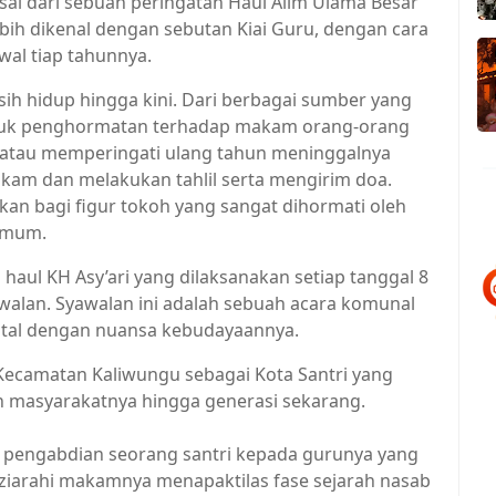
sal dari sebuah peringatan Haul Alim Ulama Besar
bih dikenal dengan sebutan Kiai Guru, dengan cara
wal tiap tahunnya.
sih hidup hingga kini. Dari berbagai sumber yang
ntuk penghormatan terhadap makam orang-orang
 atau memperingati ulang tahun meninggalnya
kam dan melakukan tahlil serta mengirim doa.
kan bagi figur tokoh yang sangat dihormati oleh
umum.
 haul KH Asy’ari yang dilaksanakan setiap tanggal 8
walan. Syawalan ini adalah sebuah acara komunal
ntal dengan nuansa kebudayaannya.
ik Kecamatan Kaliwungu sebagai Kota Santri yang
 masyarakatnya hingga generasi sekarang.
pengabdian seorang santri kepada gurunya yang
iarahi makamnya menapaktilas fase sejarah nasab