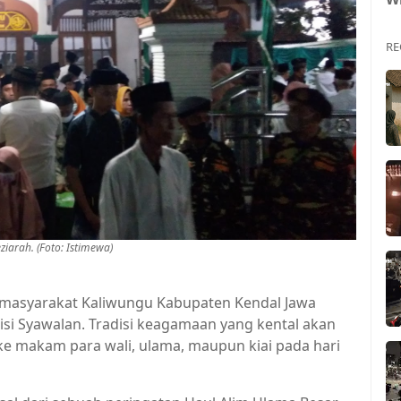
RE
iarah. (Foto: Istimewa)
i, masyarakat Kaliwungu Kabupaten Kendal Jawa
isi Syawalan. Tradisi keagamaan yang kental akan
 ke makam para wali, ulama, maupun kiai pada hari