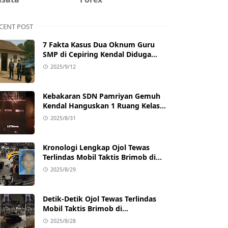
CENT POST
7 Fakta Kasus Dua Oknum Guru
SMP di Cepiring Kendal Diduga
Berselingkuh: Kronologi,
2025/9/12
Pengakuan, hingga Sanksi
Kebakaran SDN Pamriyan Gemuh
Kendal Hanguskan 1 Ruang Kelas
dan Toilet
2025/8/31
Kronologi Lengkap Ojol Tewas
Terlindas Mobil Taktis Brimob di
Pejompongan, Ternyata Sedang
2025/8/29
Antar Orderan
Detik-Detik Ojol Tewas Terlindas
Mobil Taktis Brimob di
Pejompongan, Viral di Medsos
2025/8/28