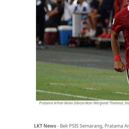
Pratama Arhan Mulai Dibicarakan Warganet Thailand, Dis
LKT News
- Bek PSIS Semarang, Pratama Ar