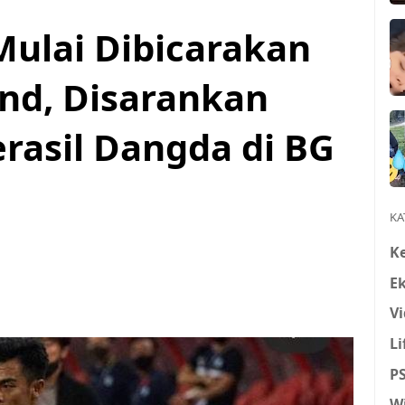
ulai Dibicarakan
nd, Disarankan
rasil Dangda di BG
KA
K
E
Vi
Li
P
W