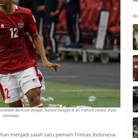
RE
arankan Bermain dengan Teerasil Dangda di BG Pathum United. (Foto:
Istimewa)
han menjadi salah satu pemain Timnas Indonesia