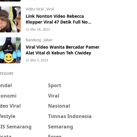
Hati-Hati Phising!
Video Viral
,
Viral
Link Nonton Video Rebecca
Klopper Viral 47 Detik Full No
Sensor Bertebaran di Internet,
Mei 26, 2023
Hati-Hati Phising!
Bandung
,
Jabar
Viral Video Wanita Bercadar Pamer
Alat Vital di Kebun Teh Ciwidey
Mei 5, 2023
TEGORI
endal
Sport
konomi
Viral
deo Viral
Nasional
festyle
Timnas Indonesia
SIS Semarang
Semarang
isata
Forex