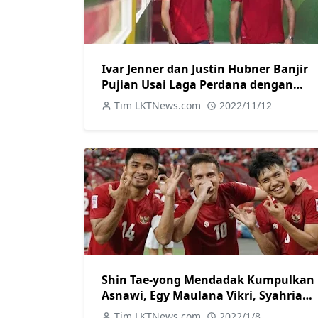
Ivar Jenner dan Justin Hubner Banjir
Pujian Usai Laga Perdana dengan
Timnas Indonesia U-20
Tim LKTNews.com
2022/11/12
Shin Tae-yong Mendadak Kumpulkan
Asnawi, Egy Maulana Vikri, Syahrian
Abimanyu, dan Witan Sulaeman,
Tim LKTNews.com
2022/1/8