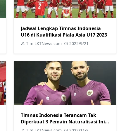
Jadwal Lengkap Timnas Indonesia
U16 di Kualifikasi Piala Asia U17 2023
Tim LKTNews.com
2022/9/21
Timnas Indonesia Terancam Tak
Diperkuat 3 Pemain Naturalisasi Ini
di Piala AFF 2022, Berikut Alasannya
Tim LKTNews.com
2022/11/8