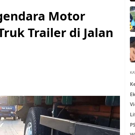
ngendara Motor
ruk Trailer di Jalan
KA
K
E
Vi
Li
P
W