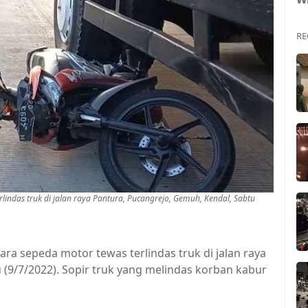
RE
indas truk di jalan raya Pantura, Pucangrejo, Gemuh, Kendal, Sabtu
ra sepeda motor tewas terlindas truk di jalan raya
 (9/7/2022). Sopir truk yang melindas korban kabur