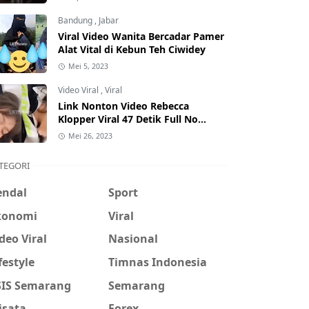
Hati-Hati Phising!
Bandung
,
Jabar
Viral Video Wanita Bercadar Pamer
Alat Vital di Kebun Teh Ciwidey
Mei 5, 2023
Video Viral
,
Viral
Link Nonton Video Rebecca
Klopper Viral 47 Detik Full No
Sensor Bertebaran di Internet,
Mei 26, 2023
Hati-Hati Phising!
TEGORI
endal
Sport
konomi
Viral
deo Viral
Nasional
festyle
Timnas Indonesia
SIS Semarang
Semarang
isata
Forex