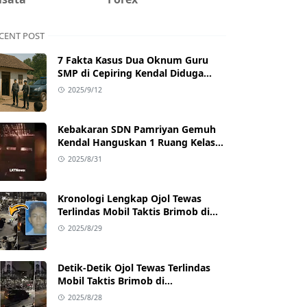
CENT POST
7 Fakta Kasus Dua Oknum Guru
SMP di Cepiring Kendal Diduga
Berselingkuh: Kronologi,
2025/9/12
Pengakuan, hingga Sanksi
Kebakaran SDN Pamriyan Gemuh
Kendal Hanguskan 1 Ruang Kelas
dan Toilet
2025/8/31
Kronologi Lengkap Ojol Tewas
Terlindas Mobil Taktis Brimob di
Pejompongan, Ternyata Sedang
2025/8/29
Antar Orderan
Detik-Detik Ojol Tewas Terlindas
Mobil Taktis Brimob di
Pejompongan, Viral di Medsos
2025/8/28