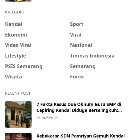
KATEGORI
Kendal
Sport
Ekonomi
Viral
Video Viral
Nasional
Lifestyle
Timnas Indonesia
PSIS Semarang
Semarang
Wisata
Forex
RECENT POST
7 Fakta Kasus Dua Oknum Guru SMP di
Cepiring Kendal Diduga Berselingkuh:
Kronologi, Pengakuan, hingga Sanksi
2025/9/12
Kebakaran SDN Pamriyan Gemuh Kendal