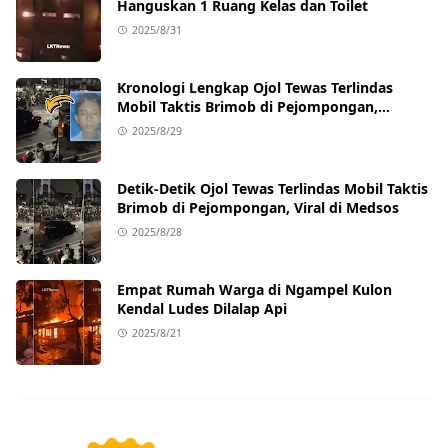
Hanguskan 1 Ruang Kelas dan Toilet
2025/8/31
Kronologi Lengkap Ojol Tewas Terlindas
Mobil Taktis Brimob di Pejompongan,
Ternyata Sedang Antar Orderan
2025/8/29
Detik-Detik Ojol Tewas Terlindas Mobil Taktis
Brimob di Pejompongan, Viral di Medsos
2025/8/28
Empat Rumah Warga di Ngampel Kulon
Kendal Ludes Dilalap Api
2025/8/21