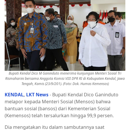
Bupati Kendal Dico M Ganinduto menerima kunjungan Menteri Sosial Tri
Rismaharini bersama Anggota Komisi VIII DPR RI di Kabupaten Kendal, Jawa
Tengah, Kamis (23/9/201). (Foto: Dok. Humas Kemensos)
KENDAL
,
LKT News
- Bupati Kendal Dico Ganinduto
melapor kepada Menteri Sosial (Mensos) bahwa
bantuan sosial (bansos) dari Kementerian Sosial
(Kemensos) telah tersalurkan hingga 99,9 persen.
Dia mengatakan itu dalam sambutannya saat