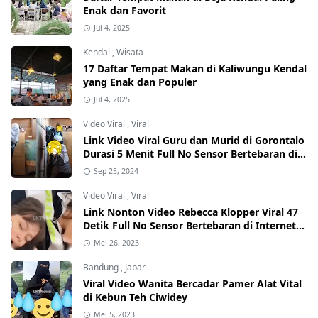
Enak dan Favorit
Jul 4, 2025
Kendal
,
Wisata
17 Daftar Tempat Makan di Kaliwungu Kendal
yang Enak dan Populer
Jul 4, 2025
Video Viral
,
Viral
Link Video Viral Guru dan Murid di Gorontalo
Durasi 5 Menit Full No Sensor Bertebaran di
Internet, Hati-Hati Phising!
Sep 25, 2024
Video Viral
,
Viral
Link Nonton Video Rebecca Klopper Viral 47
Detik Full No Sensor Bertebaran di Internet,
Hati-Hati Phising!
Mei 26, 2023
Bandung
,
Jabar
Viral Video Wanita Bercadar Pamer Alat Vital
di Kebun Teh Ciwidey
Mei 5, 2023