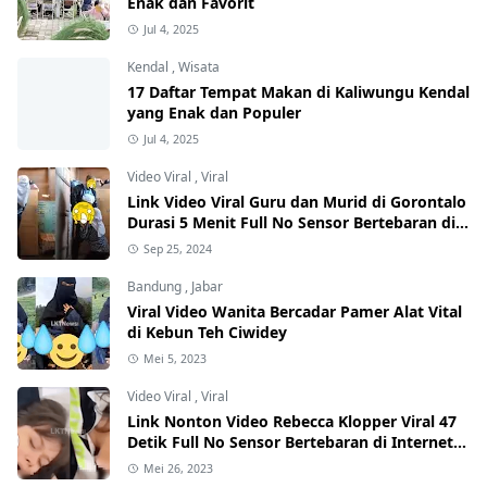
Enak dan Favorit
Jul 4, 2025
Kendal
,
Wisata
17 Daftar Tempat Makan di Kaliwungu Kendal
yang Enak dan Populer
Jul 4, 2025
Video Viral
,
Viral
Link Video Viral Guru dan Murid di Gorontalo
Durasi 5 Menit Full No Sensor Bertebaran di
Internet, Hati-Hati Phising!
Sep 25, 2024
Bandung
,
Jabar
Viral Video Wanita Bercadar Pamer Alat Vital
di Kebun Teh Ciwidey
Mei 5, 2023
Video Viral
,
Viral
Link Nonton Video Rebecca Klopper Viral 47
Detik Full No Sensor Bertebaran di Internet,
Hati-Hati Phising!
Mei 26, 2023