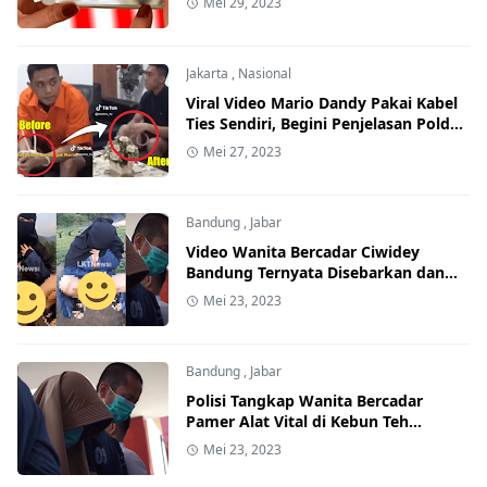
Mei 29, 2023
Jakarta
,
Nasional
Viral Video Mario Dandy Pakai Kabel
Ties Sendiri, Begini Penjelasan Polda
Metro Jaya
Mei 27, 2023
Bandung
,
Jabar
Video Wanita Bercadar Ciwidey
Bandung Ternyata Disebarkan dan
Dijual Suaminya Sendiri
Mei 23, 2023
Bandung
,
Jabar
Polisi Tangkap Wanita Bercadar
Pamer Alat Vital di Kebun Teh
Ciwidey
Mei 23, 2023