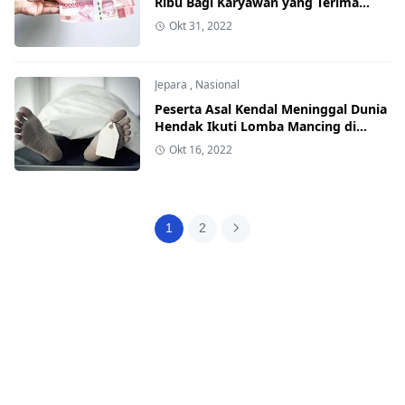
Ribu Bagi Karyawan yang Terima
BSU, Keberatan Silahkan Undur Diri
Okt 31, 2022
Jepara
,
Nasional
Peserta Asal Kendal Meninggal Dunia
Hendak Ikuti Lomba Mancing di
Karimunjawa
Okt 16, 2022
1
2