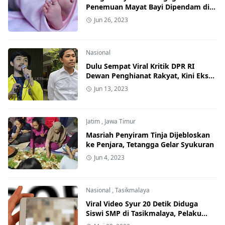
Penemuan Mayat Bayi Dipendam di
Pekarangan Rumah, Polisi Selidiki
Jun 26, 2023
Nasional
Dulu Sempat Viral Kritik DPR RI
Dewan Penghianat Rakyat, Kini Eks
Ketua BEM UI Ikut Nyaleg
Jun 13, 2023
Jatim
,
Jawa Timur
Masriah Penyiram Tinja Dijebloskan
ke Penjara, Tetangga Gelar Syukuran
Jun 4, 2023
Nasional
,
Tasikmalaya
Viral Video Syur 20 Detik Diduga
Siswi SMP di Tasikmalaya, Pelaku
Diperiksa