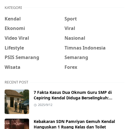
KATEGORI
Kendal
Sport
Ekonomi
Viral
Video Viral
Nasional
Lifestyle
Timnas Indonesia
PSIS Semarang
Semarang
Wisata
Forex
RECENT POST
7 Fakta Kasus Dua Oknum Guru SMP di
Cepiring Kendal Diduga Berselingkuh:
Kronologi, Pengakuan, hingga Sanksi
2025/9/12
Kebakaran SDN Pamriyan Gemuh Kendal
Hanguskan 1 Ruang Kelas dan Toilet