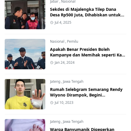
Jabar
,
Nasional
Sekdes di Majalengka Tilep Dana
Desa Rp500 Juta, Dihabiskan untuk
Beli Diamond Mobile Legends
Jul 4, 2025
Nasional
,
Pemilu
Apakah Benar Presiden Boleh
Kampanye dan Memihak seperti Kata
Jokowi? Begini Aturannya
Jan 24, 2024
Jateng
,
Jawa Tengah
Rumah Selebgram Semarang Rendy
Wiyono Dirampok, Begini
Kronologinya
Jul 10, 2023
Jateng
,
Jawa Tengah
Warga Banyumanik Digegerkan