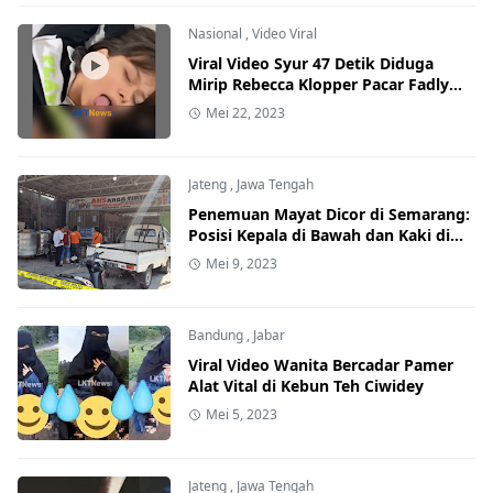
Nasional
,
Video Viral
Viral Video Syur 47 Detik Diduga
Mirip Rebecca Klopper Pacar Fadly
Faisal
Mei 22, 2023
Jateng
,
Jawa Tengah
Penemuan Mayat Dicor di Semarang:
Posisi Kepala di Bawah dan Kaki di
Atas, Begini Kronologinya
Mei 9, 2023
Bandung
,
Jabar
Viral Video Wanita Bercadar Pamer
Alat Vital di Kebun Teh Ciwidey
Mei 5, 2023
Jateng
,
Jawa Tengah