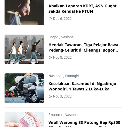
Abaikan Laporan KDRT, ASN Gugat
Sekda Kendal ke PTUN
Des 6, 2022
Bogor
,
Nasional
Hendak Tawuran, Tiga Pelajar Bawa
Pedang-Celurit di Cileungsi Bogor
Ditangkap Polisi
Nov 8, 2022
Nasional
,
Wonogiri
Kecelakaan Karambol di Ngadirojo
Wonogiri, 1 Tewas 2 Luka-Luka
Nov 3, 2022
Ekonomi
,
Nasional
Viral! Waroeng SS Potong Gaji Rp300