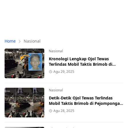
Home
Nasional
Nasional
Kronologi Lengkap Ojol Tewas
Terlindas Mobil Taktis Brimob di
Pejompongan, Ternyata Sedang
Agu 29, 2025
Antar Orderan
Nasional
Detik-Detik Ojol Tewas Terlindas
Mobil Taktis Brimob di Pejompongan,
Viral di Medsos
Agu 28, 2025