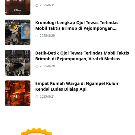
2025/8/31
Kronologi Lengkap Ojol Tewas Terlindas
Mobil Taktis Brimob di Pejompongan,
Ternyata Sedang Antar Orderan
2025/8/29
Detik-Detik Ojol Tewas Terlindas Mobil Taktis
Brimob di Pejompongan, Viral di Medsos
2025/8/28
Empat Rumah Warga di Ngampel Kulon
Kendal Ludes Dilalap Api
2025/8/21